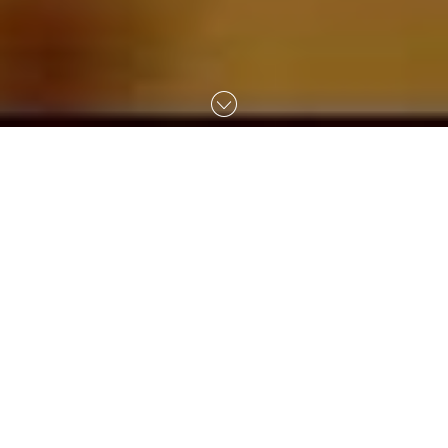
A nossa história
Foi em 1949...
...quando um Homem criativo, de seu nome Henrique Neves,